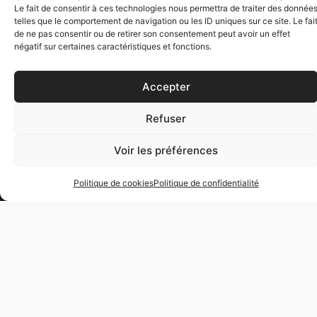
de professionnels dans l’univers de la communication. La
Le fait de consentir à ces technologies nous permettra de traiter des donnée
plupart d’entre eux étaient
compétents
, beaucoup étaient
telles que le comportement de navigation ou les ID uniques sur ce site. Le fai
passionnés
, certains avaient un sens aigu de la
pédagogie
, et
de ne pas consentir ou de retirer son consentement peut avoir un effet
quelques-uns étaient franchement
sympathiques.
négatif sur certaines caractéristiques et fonctions.
Les formateurs en communication que vous découvrirez ici
Accepter
possèdent
au moins ces quatre qualités.
Je leur ai demandé de
me proposer trois formations. Pas une de plus. Sont-elles leurs
formations préférées ? Sont-elles dans l’air du temps ou, au
Refuser
contraire, improbables ? Peu importe, c’est leur choix. Pour vous,
autant d’opportunités de vous former avec
des experts
Voir les préférences
passionnés et passionnants !
Franck - Coordinateur de formation
Politique de cookies
Politique de confidentialité
DÉCOUVRIR NOS FORMATEURS