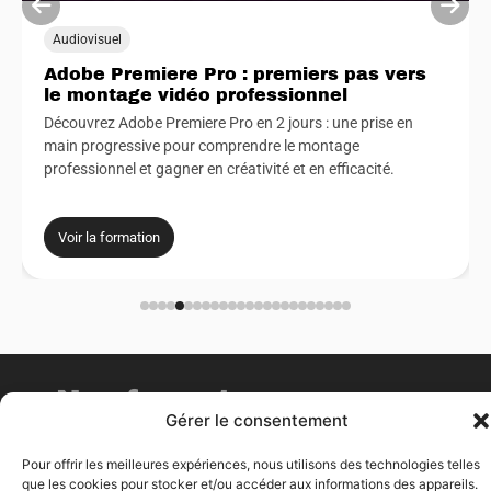
Audiovisuel
Adobe Premiere Pro : premiers pas vers
le montage vidéo professionnel
Découvrez Adobe Premiere Pro en 2 jours : une prise en
main progressive pour comprendre le montage
professionnel et gagner en créativité et en efficacité.
Voir la formation
Nos formateurs
Gérer le consentement
Compétents, passionnés,
pédagogues & sympathiques
Pour offrir les meilleures expériences, nous utilisons des technologies telles
Dans ma carrière, j’ai eu la chance de croiser un grand nombre
que les cookies pour stocker et/ou accéder aux informations des appareils.