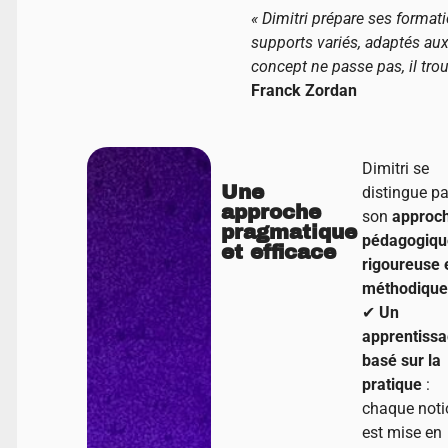
« Dimitri prépare ses format
supports variés, adaptés aux 
concept ne passe pas, il trou
Franck Zordan
Dimitri se
Une
distingue pa
approche
son
approc
pragmatique
pédagogiqu
et efficace
rigoureuse 
méthodiqu
✔
Un
apprentiss
basé sur la
pratique
:
chaque noti
est mise en