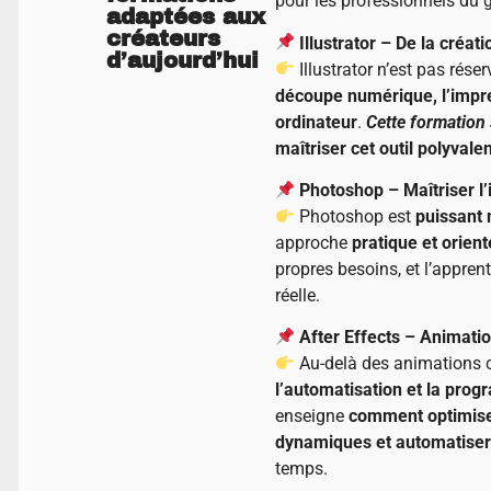
pour les professionnels du 
adaptées aux
créateurs
Illustrator – De la créa
d’aujourd’hui
Illustrator n’est pas réser
découpe numérique, l’impre
ordinateur
.
Cette formation
maîtriser cet outil polyvale
Photoshop – Maîtriser l’
Photoshop est
puissant
approche
pratique et orient
propres besoins, et l’apprent
réelle.
After Effects – Animati
Au-delà des animations c
l’automatisation et la pro
enseigne
comment optimise
dynamiques et automatiser 
temps.