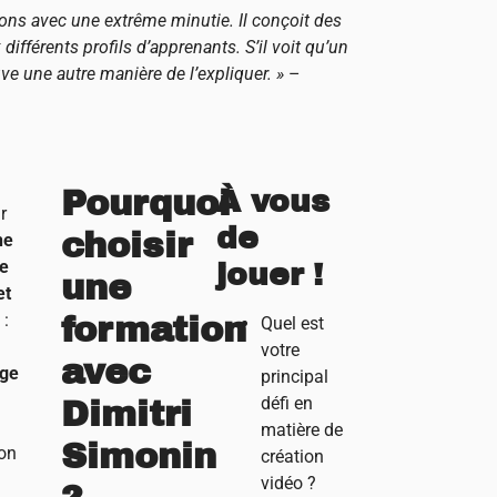
ions avec une extrême minutie. Il conçoit des
différents profils d’apprenants. S’il voit qu’un
ve une autre manière de l’expliquer. »
–
Pourquoi
À vous
r
de
choisir
he
e
jouer !
une
et
e
:
formation
Quel est
votre
avec
age
principal
défi en
Dimitri
matière de
Simonin
on
création
vidéo ?