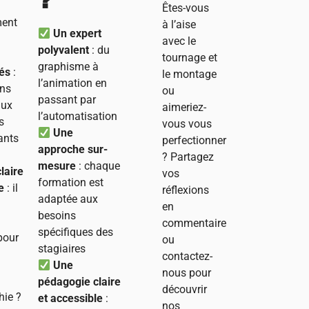
?
Êtes-vous
ent
à l’aise
Un expert
avec le
polyvalent
: du
tournage et
graphisme à
és
:
le montage
l’animation en
ons
ou
passant par
aux
aimeriez-
l’automatisation
s
vous vous
Une
ants
perfectionner
approche sur-
? Partagez
mesure
: chaque
laire
vos
formation est
e
: il
réflexions
adaptée aux
en
besoins
commentaire
spécifiques des
pour
ou
stagiaires
contactez-
Une
nous pour
pédagogie claire
découvrir
hie ?
et accessible
:
nos