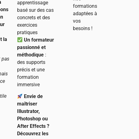
à
apprentissage
formations
 bons
basé sur des cas
adaptées à
on
concrets et des
vos
ur
exercices
besoins !
pratiques
t la
Un formateur
passionné et
méthodique
:
t pas
des supports
précis et une
mais
formation
 ce
immersive
tile
Envie de
maîtriser
Illustrator,
Photoshop ou
After Effects ?
Découvrez les