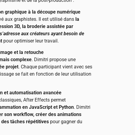
graphisme et de la post-production :
tion graphique à la découpe numérique
vé aux graphistes. Il est utilisé dans
la
ssion 3D, la broderie assistée par
 s’adresse aux créateurs ayant besoin de
nt
pour optimiser leur travail.
image et la retouche
 mais complexe
. Dimitri propose une
ée projet
. Chaque participant vient avec ses
issage se fait en fonction de leur utilisation
on et automatisation avancée
lassiques, After Effects permet
grammation en JavaScript et Python
. Dimitri
r son workflow, créer des animations
des tâches répétitives
pour gagner du