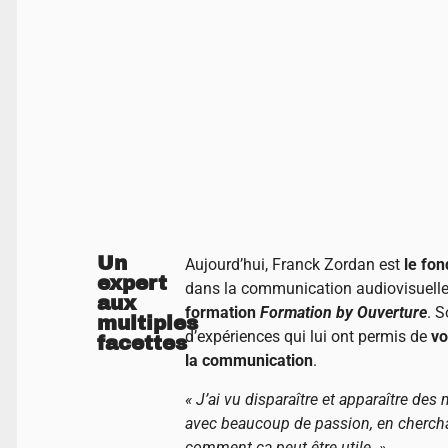
Un
Aujourd’hui, Franck Zordan est
le fo
expert
dans la communication audiovisuelle,
aux
formation
Formation by Ouverture
. 
multiples
d’expériences qui lui ont permis de
vo
facettes
la communication
.
« J’ai vu disparaître et apparaître des 
avec beaucoup de passion, en cherch
comment ça peut être utile. »