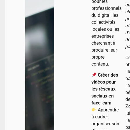
pour les
q
professionnels
ch
du digital, les
pe
collectivités
m
locales ou les
d’
entreprises
de
cherchant à
pa
produire leur
propre
Ce
contenu.
ph
il
Créer des
pa
vidéos pour
l’
les réseaux
p
sociaux en
de
face-cam
Zo
Apprendre
lui
à cadrer,
l’
organiser son
pa