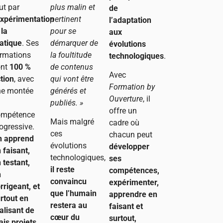
ut par
plus malin et
de
expérimentation
pertinent
l’adaptation
 la
pour se
aux
atique
. Ses
démarquer de
évolutions
rmations
la foultitude
technologiques
.
ont
100 %
de contenus
Avec
tion
, avec
qui vont être
Formation by
ne montée
générés et
Ouverture
, il
n
publiés. »
offre un
ompétence
Mais malgré
cadre où
ogressive.
ces
chacun peut
n apprend
évolutions
développer
 faisant,
technologiques,
ses
 testant,
il reste
compétences,
n
convaincu
expérimenter,
rrigeant, et
que l’humain
apprendre en
rtout en
restera au
faisant et
alisant de
cœur du
surtout,
ais projets.