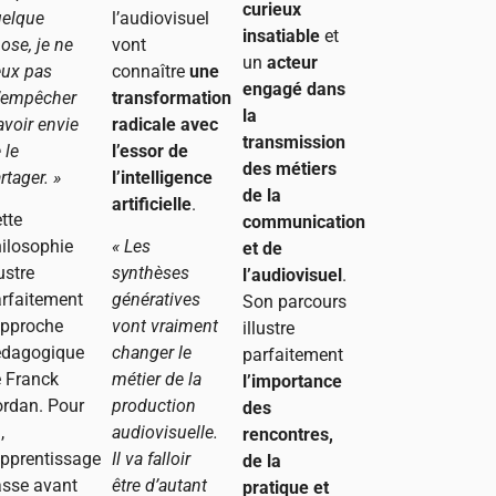
curieux
uelque
l’audiovisuel
insatiable
et
ose, je ne
vont
un
acteur
ux pas
connaître
une
engagé dans
’empêcher
transformation
la
avoir envie
radicale avec
transmission
 le
l’essor de
des métiers
rtager. »
l’intelligence
de la
artificielle
.
tte
communication
ilosophie
« Les
et de
lustre
synthèses
l’audiovisuel
.
rfaitement
génératives
Son parcours
approche
vont vraiment
illustre
édagogique
changer le
parfaitement
 Franck
métier de la
l’importance
rdan. Pour
production
des
,
audiovisuelle.
rencontres,
apprentissage
Il va falloir
de la
sse avant
être d’autant
pratique et