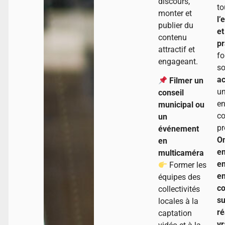
discours,
to
monter et
l’
publier du
et
contenu
pr
attractif et
fo
engageant.
s
ac
Filmer un
u
conseil
e
municipal ou
c
un
pr
événement
O
en
en
multicaméra
en
Former les
e
équipes des
co
collectivités
su
locales à la
ré
captation
vr