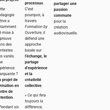
processus
.
partager une
tte
C’est
passion
édagogie
pourquoi, à
commune
tive a
travers
pour la
otamment
Formation by
création
é mise à
Ouverture
, il
audiovisuelle.
épreuve
défend une
ans des
approche
ntextes
basée sur
ès variés.
l’échange, le
ne
partage
périence
d’expérience
arquante ?
et la
 projet de
créativité
rmation en
collective
.
ntre de
« Ce qui fera
tention
.
toujours la
Pendant six
différence,