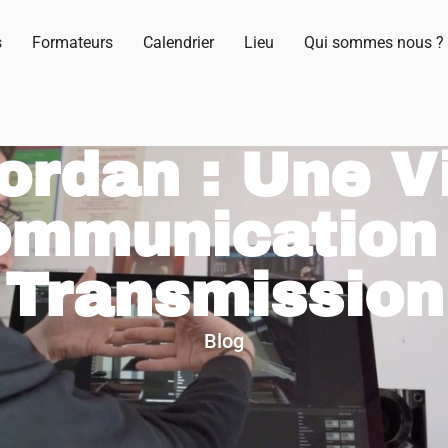
s
Formateurs
Calendrier
Lieu
Qui sommes nous ?
ordan : Une V
ommunication 
Transmission
Blog