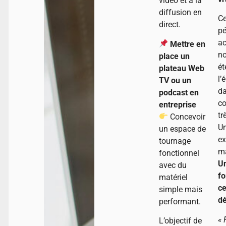
vidéo et à la
diffusion en
Ce
direct.
p
ac
Mettre en
n
place un
ét
plateau Web
l’
TV ou un
d
podcast en
co
entreprise
tr
Concevoir
U
un espace de
ex
tournage
m
fonctionnel
Un
avec du
fo
matériel
ce
simple mais
dé
performant.
« 
L’objectif de