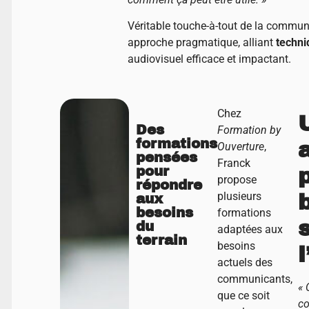
Véritable touche-à-tout de la commun
approche pragmatique, alliant
techni
audiovisuel efficace et impactant.
Chez
Des
Formation by
formations
Ouverture
,
pensées
Franck
pour
propose
répondre
plusieurs
aux
besoins
formations
du
adaptées aux
terrain
besoins
actuels des
communicants,
« 
que ce soit
c