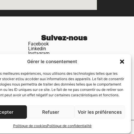
Suivez-nous
Facebook
Linkedin
Instagram
Youtube
Gérer le consentement
Mentions
Mentions légales
les meilleures expériences, nous utilisons des technologies telles que les
Politique de confidentialité
 stocker et/ou accéder aux informations des appareils. Le fait de consentir
Politique de cookies
ologies nous permettra de traiter des données telles que le comportement
n ou les ID uniques sur ce site. Le fait de ne pas consentir ou de retirer son
 peut avoir un effet négatif sur certaines caractéristiques et fonctions.
cepter
Refuser
Voir les préférences
Politique de cookies
Politique de confidentialité