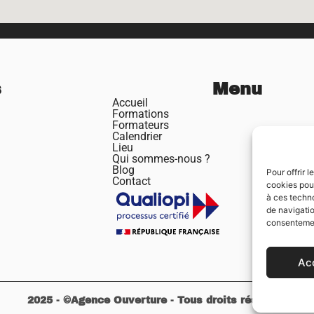
s
Menu
Accueil
Formations
Formateurs
Calendrier
Lieu
Qui sommes-nous ?
Blog
Pour offrir 
Contact
cookies pour
à ces techn
de navigatio
consentement
Ac
2025 - ©Agence Ouverture - Tous droits réservés