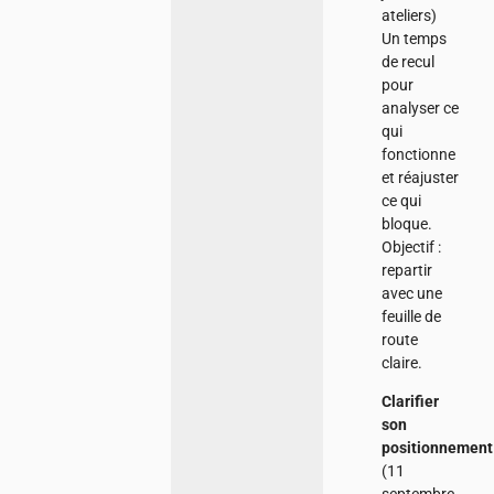
ateliers)
Un temps
de recul
pour
analyser ce
qui
fonctionne
et réajuster
ce qui
bloque.
Objectif :
repartir
avec une
feuille de
route
claire.
Clarifier
son
positionnement
(11