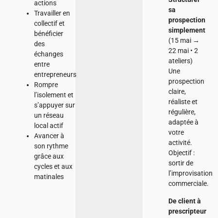
actions
sa
Travailler en
prospection
collectif et
simplement
bénéficier
(15 mai →
des
22 mai • 2
échanges
ateliers)
entre
Une
entrepreneurs
prospection
Rompre
claire,
l’isolement et
réaliste et
s’appuyer sur
régulière,
un réseau
adaptée à
local actif
votre
Avancer à
activité.
son rythme
Objectif :
grâce aux
sortir de
cycles et aux
l’improvisation
matinales
commerciale.
De client à
prescripteur