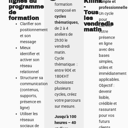
lignes du
Kilink
simple et
formation
programme
-
professionnell
composé en
de
Tous
Un cycle
cycles
formation
les
pour
thématiques,
vendredis
Clarifier son
clarifier
de 2 à 4
matin
positionnement
votre
ateliers de
et son
présence
2h30 le
message
en ligne
vendredi
Mieux
avec des
matin.
identifier et
bases
Cycle
activer son
simples,
thématique :
réseau
utiles et
entre 90€ et
relationnel
immédiatement
180€HT
Structurer sa
applicables.
Choisissez
communication
Objectif :
plusieurs
(contenus,
devenir
cycles, créez
supports,
lisible,
votre parcours
présence en
crédible et
sur mesure.
ligne)
rassurant
Utiliser les
pour vos
Jusqu’à 100
réseaux
futurs
heures – 40
sociaux de
clients.