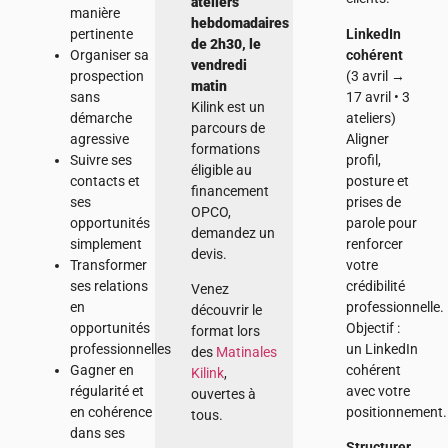
ateliers
manière
hebdomadaires
LinkedIn
pertinente
de 2h30, le
cohérent
Organiser sa
vendredi
(3 avril →
prospection
matin
17 avril • 3
sans
Kilink est un
ateliers)
démarche
parcours de
Aligner
agressive
formations
profil,
Suivre ses
éligible au
posture et
contacts et
financement
prises de
ses
OPCO,
parole pour
opportunités
demandez un
renforcer
simplement
devis.
votre
Transformer
crédibilité
ses relations
Venez
professionnelle.
en
découvrir le
Objectif :
opportunités
format lors
un LinkedIn
professionnelles
des
Matinales
cohérent
Gagner en
Kilink
,
avec votre
régularité et
ouvertes à
positionnement.
en cohérence
tous.
dans ses
Structurer